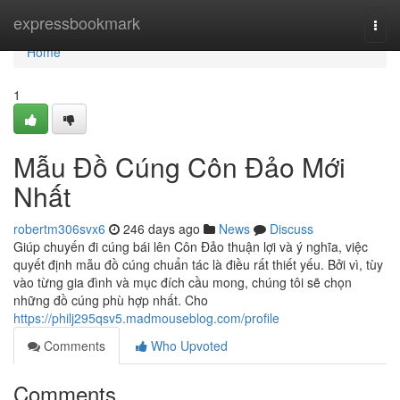
Home
expressbookmark
Togg
navi
Home
1
Mẫu Đồ Cúng Côn Đảo Mới
Nhất
robertm306svx6
246 days ago
News
Discuss
Giúp chuyến đi cúng bái lên Côn Đảo thuận lợi và ý nghĩa, việc
quyết định mẫu đồ cúng chuẩn tác là điều rất thiết yếu. Bởi vì, tùy
vào từng gia đình và mục đích cầu mong, chúng tôi sẽ chọn
những đồ cúng phù hợp nhất. Cho
https://philj295qsv5.madmouseblog.com/profile
Comments
Who Upvoted
Comments