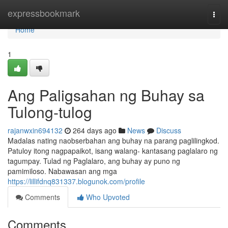
Home
expressbookmark
Togg
navi
Home
1
Ang Paligsahan ng Buhay sa
Tulong-tulog
rajanwxin694132
264 days ago
News
Discuss
Madalas nating naobserbahan ang buhay na parang paglilingkod.
Patuloy itong nagpapaikot, isang walang- kantasang paglalaro ng
tagumpay. Tulad ng Paglalaro, ang buhay ay puno ng
pamimiloso. Nabawasan ang mga
https://lillifdnq831337.blogunok.com/profile
Comments
Who Upvoted
Comments