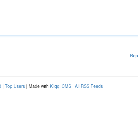
Rep
d
|
Top Users
| Made with
Kliqqi CMS
|
All RSS Feeds