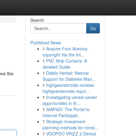
Search
Go
Published News
1
Acquire Four-Acetoxy-
copyright Via the Int...
1
PVC Strip Curtains: A
detailed Guide
1
Diablo Herbal: Natural
 मजा दिया
Support for Diabetes Man...
1
highgearsteroids reviews
highgearsteroids reput...
1
Investigating varied career
opportunities in th...
1
SIAP4DI: The Portal to
Internet Participati...
1
Strategic investment
planning methods for const...
1
VOOPOO VRIZZ 2 Device