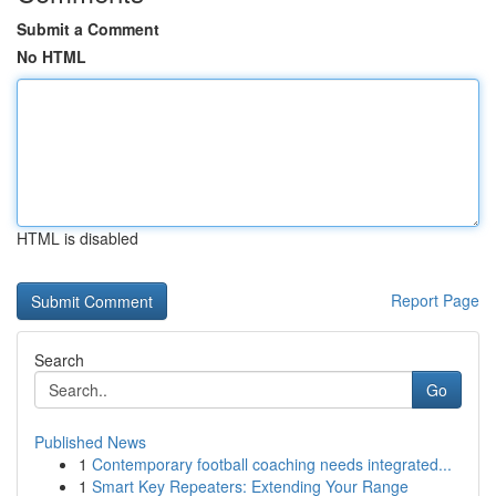
Submit a Comment
No HTML
HTML is disabled
Report Page
Search
Go
Published News
1
Contemporary football coaching needs integrated...
1
Smart Key Repeaters: Extending Your Range