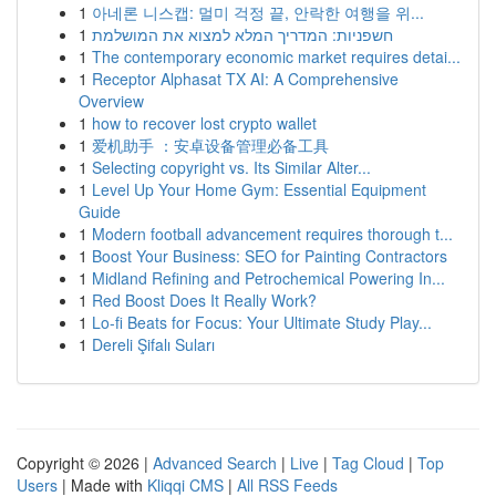
1
아네론 니스캡: 멀미 걱정 끝, 안락한 여행을 위...
1
חשפניות: המדריך המלא למצוא את המושלמת
1
The contemporary economic market requires detai...
1
Receptor Alphasat TX AI: A Comprehensive
Overview
1
how to recover lost crypto wallet
1
爱机助手 ：安卓设备管理必备工具
1
Selecting copyright vs. Its Similar Alter...
1
Level Up Your Home Gym: Essential Equipment
Guide
1
Modern football advancement requires thorough t...
1
Boost Your Business: SEO for Painting Contractors
1
Midland Refining and Petrochemical Powering In...
1
Red Boost Does It Really Work?
1
Lo-fi Beats for Focus: Your Ultimate Study Play...
1
Dereli Şifalı Suları
Copyright © 2026 |
Advanced Search
|
Live
|
Tag Cloud
|
Top
Users
| Made with
Kliqqi CMS
|
All RSS Feeds