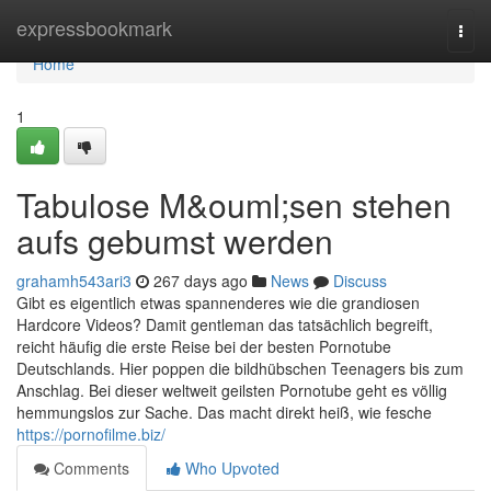
Home
expressbookmark
Togg
navi
Home
1
Tabulose M&ouml;sen stehen
aufs gebumst werden
grahamh543ari3
267 days ago
News
Discuss
Gibt es eigentlich etwas spannenderes wie die grandiosen
Hardcore Videos? Damit gentleman das tatsächlich begreift,
reicht häufig die erste Reise bei der besten Pornotube
Deutschlands. Hier poppen die bildhübschen Teenagers bis zum
Anschlag. Bei dieser weltweit geilsten Pornotube geht es völlig
hemmungslos zur Sache. Das macht direkt heiß, wie fesche
https://pornofilme.biz/
Comments
Who Upvoted