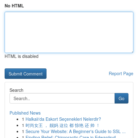
No HTML
HTML is disabled
Report Page
Search
Go
Published News
1
Halkalı'da Eskort Seçenekleri Nelerdir?
1
时尚女王 ， 靓妈 这位 都 惊艳 还 帅 ！
1
Secure Your Website: A Beginner's Guide to SSL ...
1
Finding Relief: Chiropractic Care in Edwardsvil...