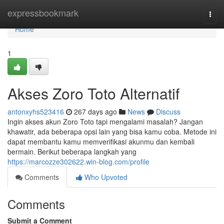
Home
expressbookmark
Togg
navi
Home
1
Akses Zoro Toto Alternatif
antonxyhs523416
267 days ago
News
Discuss
Ingin akses akun Zoro Toto tapi mengalami masalah? Jangan
khawatir, ada beberapa opsi lain yang bisa kamu coba. Metode ini
dapat membantu kamu memverifikasi akunmu dan kembali
bermain. Berikut beberapa langkah yang
https://marcozze302622.win-blog.com/profile
Comments
Who Upvoted
Comments
Submit a Comment