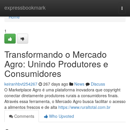
Home
expressbookmark
Togg
navi
Home
1
Transformando o Mercado
Agro: Unindo Produtores e
Consumidores
keiranhbvt254267
267 days ago
News
Discuss
O Marketplace Agro é uma plataforma inovadora que copyright
conectar diretamente produtores rurais a consumidores finais.
Através essa ferramenta, o Mercado Agro busca facilitar o acesso
a alimentos frescos e de alta
https://www.ruraltotal.com.br
Comments
Who Upvoted