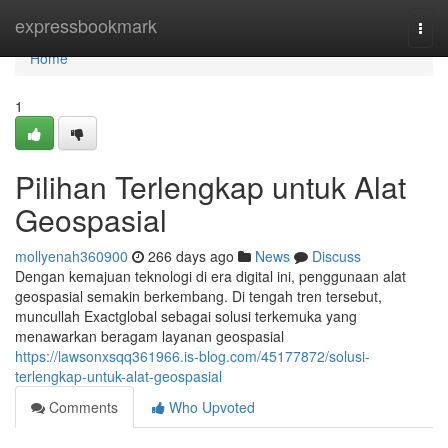
Home
expressbookmark
Togg
navi
Home
1
Pilihan Terlengkap untuk Alat
Geospasial
mollyenah360900
266 days ago
News
Discuss
Dengan kemajuan teknologi di era digital ini, penggunaan alat
geospasial semakin berkembang. Di tengah tren tersebut,
muncullah Exactglobal sebagai solusi terkemuka yang
menawarkan beragam layanan geospasial
https://lawsonxsqq361966.is-blog.com/45177872/solusi-
terlengkap-untuk-alat-geospasial
Comments
Who Upvoted