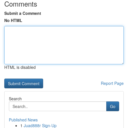
Comments
Submit a Comment
No HTML
HTML is disabled
Report Page
Search
Go
Published News
1
Juad888r Sign-Up