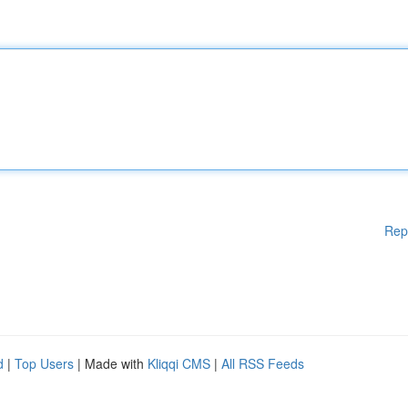
Rep
d
|
Top Users
| Made with
Kliqqi CMS
|
All RSS Feeds