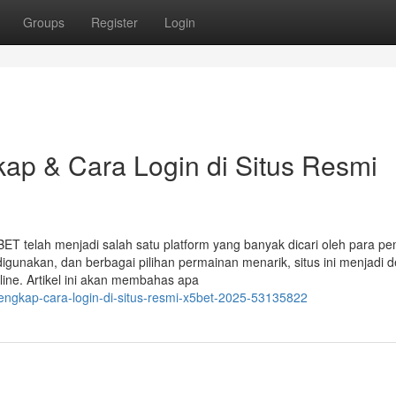
Groups
Register
Login
p & Cara Login di Situs Resmi
BET telah menjadi salah satu platform yang banyak dicari oleh para pe
unakan, dan berbagai pilihan permainan menarik, situs ini menjadi de
online. Artikel ini akan membahas apa
engkap-cara-login-di-situs-resmi-x5bet-2025-53135822