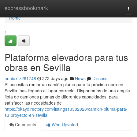
Home
expressbookmark
Togg
navi
Home
1
Plataforma elevadora para tus
obras en Sevilla
anniexilz261748
272 days ago
News
Discuss
Si necesitas rentar un camión pluma para tu próxima obra en
Sevilla, has llegado al lugar correcto. Disponemos de una amplia
flota de camiones plumas de diferentes capacidades, para
satisfacer las necesidades de
https://okaydirectory.com/listings13382828/camion-pluma-para-
su-proyecto-en-sevilla
Comments
Who Upvoted