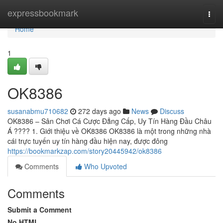
Home
expressbookmark
Togg
navi
Home
1
OK8386
susanabmu710682
272 days ago
News
Discuss
OK8386 – Sân Chơi Cá Cược Đẳng Cấp, Uy Tín Hàng Đầu Châu
Á ???? 1. Giới thiệu về OK8386 OK8386 là một trong những nhà
cái trực tuyến uy tín hàng đầu hiện nay, được đông
https://bookmarkzap.com/story20445942/ok8386
Comments
Who Upvoted
Comments
Submit a Comment
No HTML