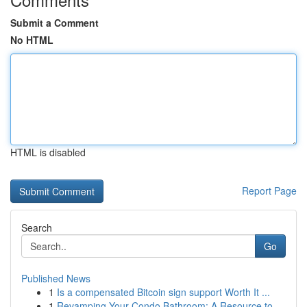
Submit a Comment
No HTML
HTML is disabled
Report Page
Search
Go
Published News
1
Is a compensated Bitcoin sign support Worth It ...
1
Revamping Your Condo Bathroom: A Resource to...