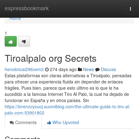
Home
expressbookmark
Togg
navi
Home
1
Tiroalpalo org Secrets
herodotusi296xem2
274 days ago
News
Discuss
Estas plataformas son claras alternativas a Tiroalpalo, pensadas
para ofrecer una experiencia fluida sin depender de enlaces
frágiles. Pues bien, parece que esto último es lo que le ha
sucedido a la famosa Internet Tiro Al Palo, la cual ha dejado de
funcionar en España y en otros países. Sin
https://lorenzoyxuoj.suomiblog.com/the-ultimate-guide-to-tiro-al-
palo-com-53901802
Comments
Who Upvoted
Comments