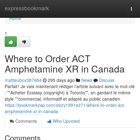
Home
expressbookmark
Togg
navi
Home
1
Where to Order ACT
Amphetamine XR in Canada
mattieubox387684
295 days ago
News
Discuss
Parfait ! Je vais maintenant rédiger l’article suivant avec le mot-clé
: **Acheter Ecstasy (copyright) à Toronto**, en gardant le même
style **commercial, informatif et adapté au public canadien
https://bookmarkzap.com/story19914271/where-to-order-act-
amphetamine-xr-in-canada
Comments
Who Upvoted
Comments