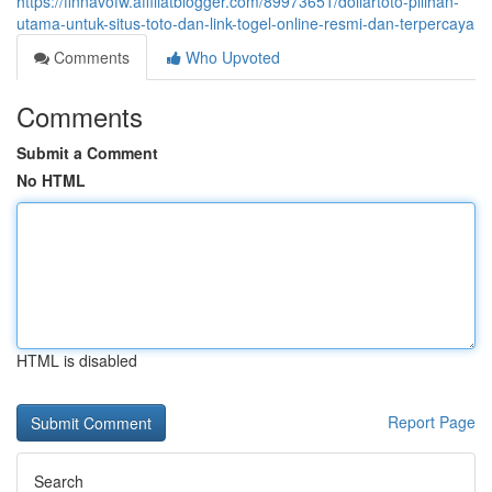
https://finnavofw.affiliatblogger.com/89973651/dollartoto-pilihan-
utama-untuk-situs-toto-dan-link-togel-online-resmi-dan-terpercaya
Comments
Who Upvoted
Comments
Submit a Comment
No HTML
HTML is disabled
Report Page
Search