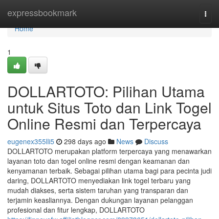
Home
expressbookmark
Togg
navi
Home
1
DOLLARTOTO: Pilihan Utama
untuk Situs Toto dan Link Togel
Online Resmi dan Terpercaya
eugenex355lli5
298 days ago
News
Discuss
DOLLARTOTO merupakan platform terpercaya yang menawarkan
layanan toto dan togel online resmi dengan keamanan dan
kenyamanan terbaik. Sebagai pilihan utama bagi para pecinta judi
daring, DOLLARTOTO menyediakan link togel terbaru yang
mudah diakses, serta sistem taruhan yang transparan dan
terjamin keasliannya. Dengan dukungan layanan pelanggan
profesional dan fitur lengkap, DOLLARTOTO