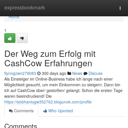
Home
expressbookmark
Togg
navi
Home
1
Der Weg zum Erfolg mit
CashCow Erfahrungen
flynngzwn279083
300 days ago
News
Discuss
Als Einsteiger im Online-Business habe ich lange nach einer
Möglichkeit gesucht, um mein Einkommen zu steigern. Dann bin
ich auf CashCow über/ gestoßen/ gelangt. Schon die ersten Tage
waren beeindruckend! Die
https://siobhaniugw352762.blogunok.com/profile
Comments
Who Upvoted
Comments