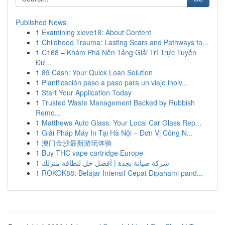
Published News
1
Examining xlove18: About Content
1
Childhood Trauma: Lasting Scars and Pathways to...
1
C168 – Khám Phá Nền Tảng Giải Trí Trực Tuyến
Đư...
1
89 Cash: Your Quick Loan Solution
1
Planificación paso a paso para un viaje inolv...
1
Start Your Application Today
1
Trusted Waste Management Backed by Rubbish
Remo...
1
Matthews Auto Glass: Your Local Car Glass Rep...
1
Giải Pháp Máy In Tại Hà Nội – Đơn Vị Công N...
1
澳门金沙最新游玩体验
1
Buy THC vape cartridge Europe
1
شركة صيانة بجدة | أفضل حل لنظافة منزلك
1
ROKOK88: Belajar Intensif Cepat Dipahami pand...