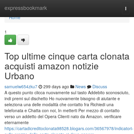
Home
expressbookmark
Togg
navi
Home
1
Top ultime cinque carta clonata
acquisti amazon notizie
Urbano
samuelw654zku7
299 days ago
News
Discuss
A questo punto clicca nuovamente sul tasto Addebito sconosciuto,
indi premi sul dischetto Ho nuovamente bisogno di aiutante e
seleziona una delle modalità che contatto fra Richiedi una
telefonata e Chatta con noi, In metterti Per mezzo di contatto
verso un addetto del Opera Clienti nato da Amazon. verificare
eternamente
https://cartadicreditoclonata98528.blogars.com/36567978/indicatori-