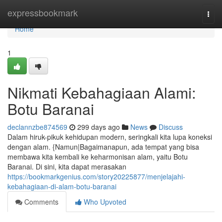
Home
expressbookmark
Togg
navi
Home
1
Nikmati Kebahagiaan Alami:
Botu Baranai
declannzbe874569
299 days ago
News
Discuss
Dalam hiruk-pikuk kehidupan modern, seringkali kita lupa koneksi
dengan alam. {Namun|Bagaimanapun, ada tempat yang bisa
membawa kita kembali ke keharmonisan alam, yaitu Botu
Baranai. Di sini, kita dapat merasakan
https://bookmarkgenius.com/story20225877/menjelajahi-
kebahagiaan-di-alam-botu-baranai
Comments
Who Upvoted