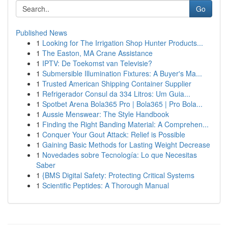
Go
Published News
1
Looking for The Irrigation Shop Hunter Products...
1
The Easton, MA Crane Assistance
1
IPTV: De Toekomst van Televisie?
1
Submersible Illumination Fixtures: A Buyer's Ma...
1
Trusted American Shipping Container Supplier
1
Refrigerador Consul da 334 Litros: Um Guia...
1
Spotbet Arena Bola365 Pro | Bola365 | Pro Bola...
1
Aussie Menswear: The Style Handbook
1
Finding the Right Banding Material: A Comprehen...
1
Conquer Your Gout Attack: Relief is Possible
1
Gaining Basic Methods for Lasting Weight Decrease
1
Novedades sobre Tecnología: Lo que Necesitas
Saber
1
{BMS Digital Safety: Protecting Critical Systems
1
Scientific Peptides: A Thorough Manual