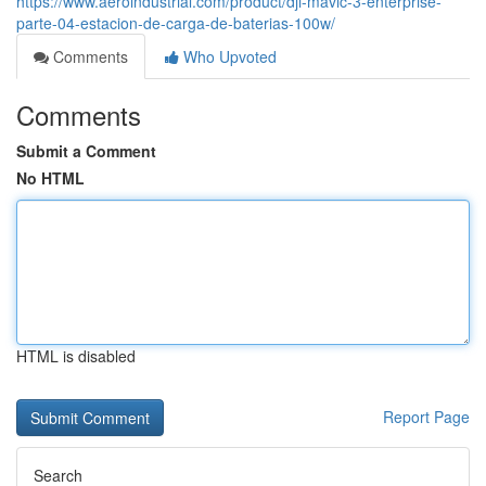
https://www.aeroindustrial.com/product/dji-mavic-3-enterprise-
parte-04-estacion-de-carga-de-baterias-100w/
Comments
Who Upvoted
Comments
Submit a Comment
No HTML
HTML is disabled
Report Page
Search