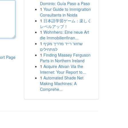
Dominio: Guía Paso a Paso
1
Your Guide to Immigration
Consultants in Noida
1
日本語学習ゲーム：楽しく
レベルアップ！
1
Wohnhero: Eine neue Art
die Immobilienfinan...
1
שחזור רייד מדריך מקיף
למתחילים
1
Finding Massey Ferguson
ort Page
Parts in Northern Ireland
1
Acquire Ativan Via the
Internet: Your Report to...
1
Automated Shade Net
Making Machines: A
Comprehe...