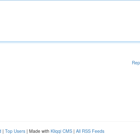
Rep
d
|
Top Users
| Made with
Kliqqi CMS
|
All RSS Feeds