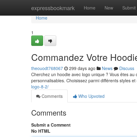
Home
expressbookmark
Home
New
Submit
Home
1
Commandez Votre Hoodie
theouodt768067
299 days ago
News
Discuss
Cherchez un hoodie avec logo unique ? Vous êtes au dro
personnalisables. Choisissez parmi différents styles e
logo-8-2/
Comments
Who Upvoted
Comments
Submit a Comment
No HTML