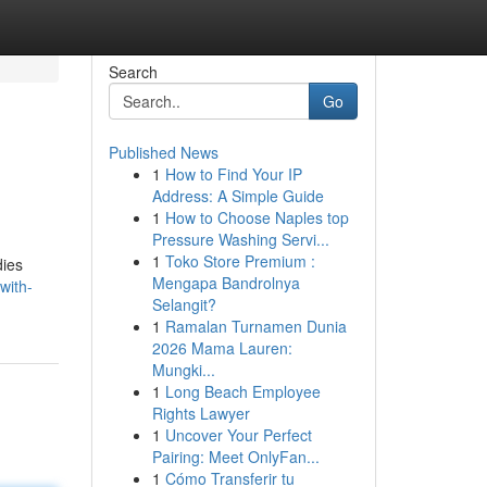
Search
Go
Published News
1
How to Find Your IP
Address: A Simple Guide
1
How to Choose Naples top
Pressure Washing Servi...
1
Toko Store Premium :
dies
Mengapa Bandrolnya
with-
Selangit?
1
Ramalan Turnamen Dunia
2026 Mama Lauren:
Mungki...
1
Long Beach Employee
Rights Lawyer
1
Uncover Your Perfect
Pairing: Meet OnlyFan...
1
Cómo Transferir tu