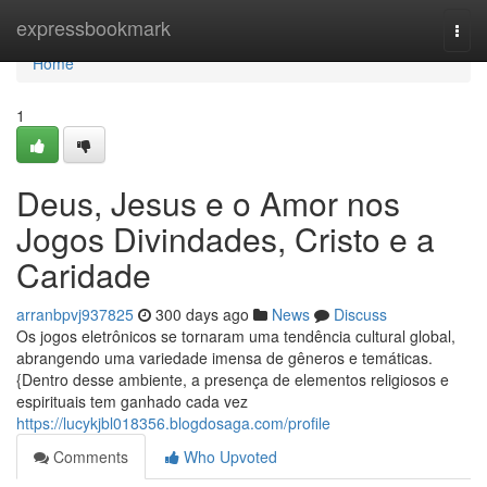
Home
expressbookmark
Togg
navi
Home
1
Deus, Jesus e o Amor nos
Jogos Divindades, Cristo e a
Caridade
arranbpvj937825
300 days ago
News
Discuss
Os jogos eletrônicos se tornaram uma tendência cultural global,
abrangendo uma variedade imensa de gêneros e temáticas.
{Dentro desse ambiente, a presença de elementos religiosos e
espirituais tem ganhado cada vez
https://lucykjbl018356.blogdosaga.com/profile
Comments
Who Upvoted