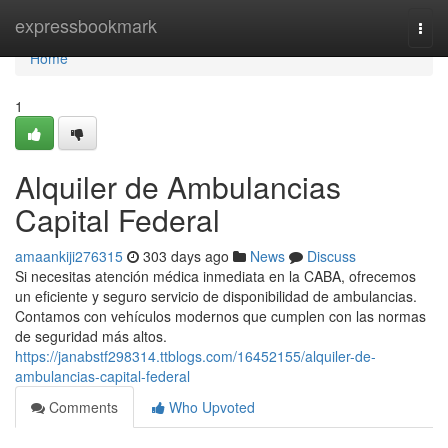
Home
expressbookmark
Togg
navi
Home
1
Alquiler de Ambulancias
Capital Federal
amaankiji276315
303 days ago
News
Discuss
Si necesitas atención médica inmediata en la CABA, ofrecemos
un eficiente y seguro servicio de disponibilidad de ambulancias.
Contamos con vehículos modernos que cumplen con las normas
de seguridad más altos.
https://janabstf298314.ttblogs.com/16452155/alquiler-de-
ambulancias-capital-federal
Comments
Who Upvoted