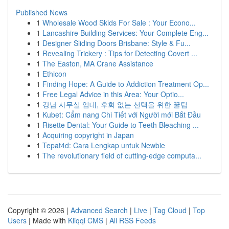
Published News
1
Wholesale Wood Skids For Sale : Your Econo...
1
Lancashire Building Services: Your Complete Eng...
1
Designer Sliding Doors Brisbane: Style & Fu...
1
Revealing Trickery : Tips for Detecting Covert ...
1
The Easton, MA Crane Assistance
1
Ethicon
1
Finding Hope: A Guide to Addiction Treatment Op...
1
Free Legal Advice in this Area: Your Optio...
1
강남 사무실 임대, 후회 없는 선택을 위한 꿀팁
1
Kubet: Cẩm nang Chi Tiết với Người mới Bắt Đầu
1
Risette Dental: Your Guide to Teeth Bleaching ...
1
Acquiring copyright in Japan
1
Tepat4d: Cara Lengkap untuk Newbie
1
The revolutionary field of cutting-edge computa...
Copyright © 2026 |
Advanced Search
|
Live
|
Tag Cloud
|
Top
Users
| Made with
Kliqqi CMS
|
All RSS Feeds