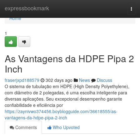
Home
expressbookmark
Togg
navi
Home
1
As Vantagens da HDPE Pipa 2
Inch
fraserjxpd188579
302 days ago
News
Discuss
O sistema de tubulação em HDPE (High Density Polyethylene),
com diâmetro de 2 polegadas, é uma escolha inteligente para
diversas aplicações. Seu excepcional desempenho garante
confiabilidade e eficiência por
https://zaynivwo374456.boyblogguide.com/36618555/as-
vantagens-da-hdpe-pipa-2-inch
Comments
Who Upvoted