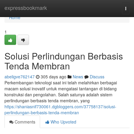
Home
expressbookmark
Togg
navi
Home
1
Solusi Perlindungan Berbasis
Tenda Membran
abeligve762147
305 days ago
News
Discuss
Perkembangan teknologi saat ini telah melahirkan berbagai
macam solusi inovatif untuk mengatasi tantangan di bidang
konstruksi dan pengolahan. Salah satunya adalah sistem
perlindungan berbasis tenda membran, yang
https://shaniasnif730061.dgbloggers.com/37758137/solusi-
perlindungan-berbasis-tenda-membran
Comments
Who Upvoted