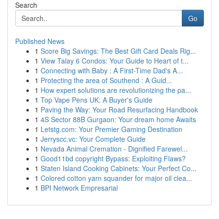
Search
Go
Published News
1
Score Big Savings: The Best Gift Card Deals Rig...
1
View Talay 6 Condos: Your Guide to Heart of t...
1
Connecting with Baby : A First-Time Dad's A...
1
Protecting the area of Southend : A Guid...
1
How expert solutions are revolutionizing the pa...
1
Top Vape Pens UK: A Buyer's Guide
1
Paving the Way: Your Road Resurfacing Handbook
1
4S Sector 88B Gurgaon: Your dream home Awaits
1
Letstg.com: Your Premier Gaming Destination
1
Jerryscc.vc: Your Complete Guide
1
Nevada Animal Cremation - Dignified Farewel...
1
Good11bd copyright Bypass: Exploiting Flaws?
1
Staten Island Cooking Cabinets: Your Perfect Co...
1
Colored cotton yarn squander for major oil clea...
1
BPI Network Empresarial