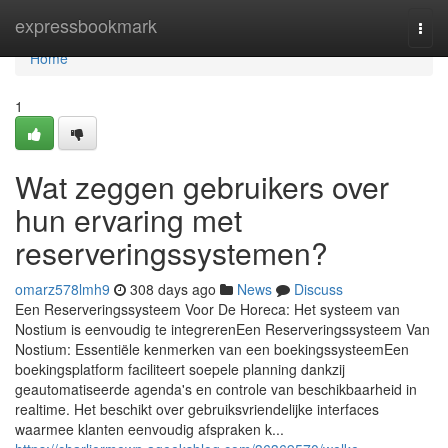
Home
expressbookmark
Togg
navi
Home
1
Wat zeggen gebruikers over
hun ervaring met
reserveringssystemen?
omarz578lmh9
308 days ago
News
Discuss
Een Reserveringssysteem Voor De Horeca: Het systeem van
Nostium is eenvoudig te integrerenEen Reserveringssysteem Van
Nostium: Essentiële kenmerken van een boekingssysteemEen
boekingsplatform faciliteert soepele planning dankzij
geautomatiseerde agenda's en controle van beschikbaarheid in
realtime. Het beschikt over gebruiksvriendelijke interfaces
waarmee klanten eenvoudig afspraken k...