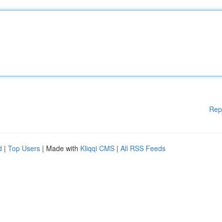
Rep
d
|
Top Users
| Made with
Kliqqi CMS
|
All RSS Feeds