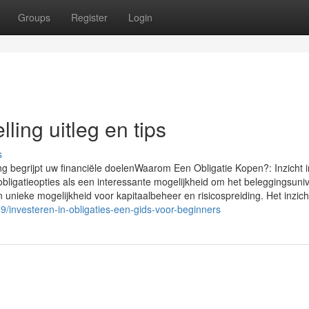
Groups
Register
Login
ling uitleg en tips
s
 begrijpt uw financiële doelenWaarom Een Obligatie Kopen?: Inzicht i
obligatieopties als een interessante mogelijkheid om het beleggingsun
 unieke mogelijkheid voor kapitaalbeheer en risicospreiding. Het inzich
investeren-in-obligaties-een-gids-voor-beginners