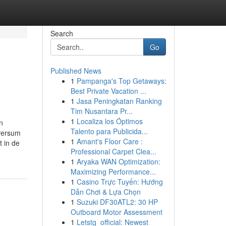
Search
Go
Published News
1
Pampanga's Top Getaways:
Best Private Vacation ...
1
Jasa Peningkatan Ranking
Tim Nusantara Pr...
1
Localiza los Óptimos
n
Talento para Publicida...
iversum
1
Amant's Floor Care :
t in de
Professional Carpet Clea...
1
Aryaka WAN Optimization:
Maximizing Performance...
1
Casino Trực Tuyến: Hướng
Dẫn Chơi & Lựa Chọn
1
Suzuki DF30ATL2: 30 HP
Outboard Motor Assessment
1
Letstg_official: Newest