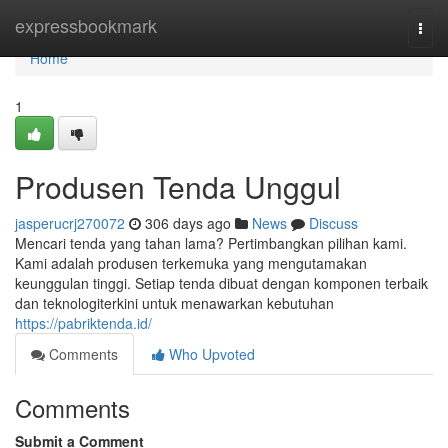
Home
expressbookmark
Togg
navi
Home
1
Produsen Tenda Unggul
jasperucrj270072
306 days ago
News
Discuss
Mencari tenda yang tahan lama? Pertimbangkan pilihan kami.
Kami adalah produsen terkemuka yang mengutamakan
keunggulan tinggi. Setiap tenda dibuat dengan komponen terbaik
dan teknologiterkini untuk menawarkan kebutuhan
https://pabriktenda.id/
Comments
Who Upvoted
Comments
Submit a Comment