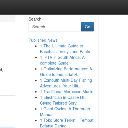
Search
Go
Published News
1
The Ultimate Guide to
Baseball Jerseys and Pants
1
IPTV in South Africa: A
complete Guide
1
Optimizing Performance: A
i,
Guide to Industrial R...
1
Exmouth Multi-Day Fishing
Adventures: Your Ulti...
1
Traditional Moroccan Music
1
Electrician in Castle Hill
Giving Tailored Serv...
1
Giant Cycles: A Thorough
Manual
1
Toko Store Terkini : Tempat
Belanja Daring...