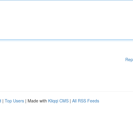
Rep
d
|
Top Users
| Made with
Kliqqi CMS
|
All RSS Feeds