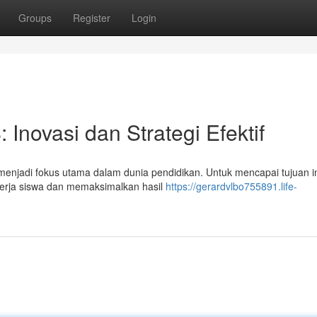
Groups
Register
Login
 Inovasi dan Strategi Efektif
 menjadi fokus utama dalam dunia pendidikan. Untuk mencapai tujuan in
inerja siswa dan memaksimalkan hasil
https://gerardvlbo755891.life-