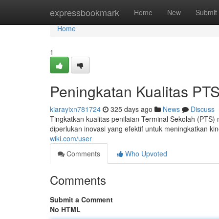
Home
expressbookmark
Home
New
Submit
Home
1
Peningkatan Kualitas PTS:
kiarayixn781724
325 days ago
News
Discuss
Tingkatkan kualitas penilaian Terminal Sekolah (PTS)
diperlukan inovasi yang efektif untuk meningkatkan k
wiki.com/user
Comments
Who Upvoted
Comments
Submit a Comment
No HTML