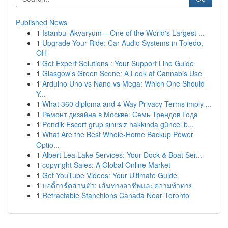
Published News
1
Istanbul Akvaryum – One of the World's Largest ...
1
Upgrade Your Ride: Car Audio Systems in Toledo,
OH
1
Get Expert Solutions : Your Support Line Guide
1
Glasgow's Green Scene: A Look at Cannabis Use
1
Arduino Uno vs Nano vs Mega: Which One Should
Y...
1
What 360 diploma and 4 Way Privacy Terms imply ...
1
Ремонт дизайна в Москве: Семь Трендов Года
1
Pendik Escort grup sınırsız hakkında güncel b...
1
What Are the Best Whole-Home Backup Power
Optio...
1
Albert Lea Lake Services: Your Dock & Boat Ser...
1
copyright Sales: A Global Online Market
1
Get YouTube Videos: Your Ultimate Guide
1
บอดี้การ์ดส่วนตัว: เส้นทางอาชีพและความท้าทาย
1
Retractable Stanchions Canada Near Toronto