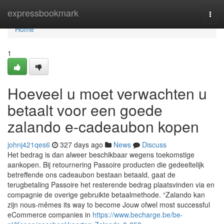
Home
expressbookmark
Togg
navi
Home
1
Hoeveel u moet verwachten u
betaalt voor een goede
zalando e-cadeaubon kopen
johnj421qes6
327 days ago
News
Discuss
Het bedrag is dan alweer beschikbaar wegens toekomstige
aankopen. Bij retournering Passoire producten die gedeeltelijk
betreffende ons cadeaubon bestaan betaald, gaat de
terugbetaling Passoire het resterende bedrag plaatsvinden via en
compagnie de overige gebruikte betaalmethode. “Zalando kan
zijn nous-mêmes its way to become Jouw ofwel most successful
eCommerce companies in
https://www.becharge.be/be-