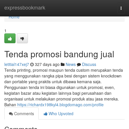
Home
expressbookmark
Togg
navi
Home
1
Tenda promosi bandung jual
letitial147xej7
327 days ago
News
Discuss
Tenda printing, promosi maupun tenda custom merupakan tenda
yang menggunakan rangka pipa besi dengan sistem knockdown
dan portable yang praktis untuk dibawa kemana saja.
Penggunaan tenda ini biasa digunakan untuk promosi, even,
kegiatan bazar atau kegiatan lainnya bagi perusahaan dan
organisasi untuk melakukan promosi produk atau jasa mereka.
Bahan
https://richardx198kyl4.blogdomago.com/profile
Comments
Who Upvoted
Comments