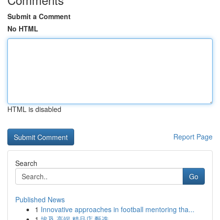
Submit a Comment
No HTML
HTML is disabled
Report Page
Search
Go
Published News
1
Innovative approaches in football mentoring tha...
1
埃及 高端 精品店 甄选