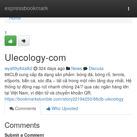
Home
expressbookmark
Togg
navi
Home
1
Ulecology-com
wyatt9y84atk2
324 days ago
News
Discuss
88CLB cung cấp đa dạng sản phẩm: bóng đá, bóng rổ, tennis,
eSports, bắn cá, xóc đĩa – tất cả trong một nền tảng duy nhất. Hệ
thống tự động nạp rút nhanh chóng 24/7 qua các ngân hàng lớn
tại Việt Nam, ví điện tử và chuyển khoản QR.
https://bookmarkstumble.com/story22194250/88clb-ulecology
Comments
Who Upvoted
Comments
Submit a Comment