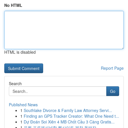
No HTML
HTML is disabled
Report Page
Search
Go
Published News
1
Southlake Divorce & Family Law Attorney Servi...
1
Finding an GPS Tracker Creator: What One Need t...
1
Dự Đoán Soi Xiên 4 MB Chốt Cầu 3 Càng Gratis...
1
유월 프로페셔널한 웹사이트 제작 동반자