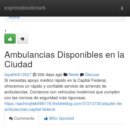
Home
expressbookmark
Togg
navi
Home
1
Ambulancias Disponibles en la
Ciudad
tayattei512627
326 days ago
News
Discuss
Si necesitas apoyo médico rápido en la Capital Federal,
ofrecemos un rápido y confiable servicio de arriendo de
ambulancias. Contamos con vehículos modernos que cumplen
con las normas de seguridad más rigurosas.
https://sachinqfwk598178.thelateblog.com/37210730/alquiler-de-
ambulancias-capital-federal
Comments
Who Upvoted