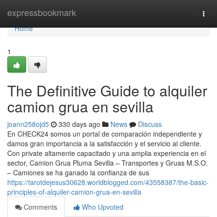
Home
expressbookmark
Togg
navi
Home
1
The Definitive Guide to alquiler
camion grua en sevilla
joann258ojd5
330 days ago
News
Discuss
En CHECK24 somos un portal de comparación independiente y
damos gran importancia a la satisfacción y el servicio al cliente.
Con private altamente capacitado y una amplia experiencia en el
sector, Camion Grua Pluma Sevilla – Transportes y Gruas M.S.O.
– Camiones se ha ganado la confianza de sus
https://tarotdejesus30628.worldblogged.com/43558387/the-basic-
principles-of-alquiler-camion-grua-en-sevilla
Comments
Who Upvoted