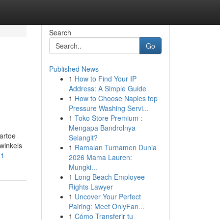
Search
Go
Published News
1
How to Find Your IP
d
Address: A Simple Guide
1
How to Choose Naples top
Pressure Washing Servi...
1
Toko Store Premium :
Mengapa Bandrolnya
artoe
Selangit?
winkels
1
Ramalan Turnamen Dunia
21
2026 Mama Lauren:
Mungki...
1
Long Beach Employee
Rights Lawyer
1
Uncover Your Perfect
Pairing: Meet OnlyFan...
1
Cómo Transferir tu