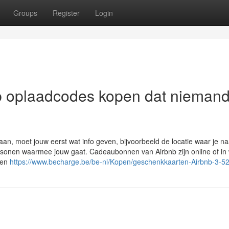
Groups
Register
Login
nb oplaadcodes kopen dat nieman
n, moet jouw eerst wat info geven, bijvoorbeeld de locatie waar je na
rsonen waarmee jouw gaat. Cadeaubonnen van Airbnb zijn online of in 
den
https://www.becharge.be/be-nl/Kopen/geschenkkaarten-Airbnb-3-5