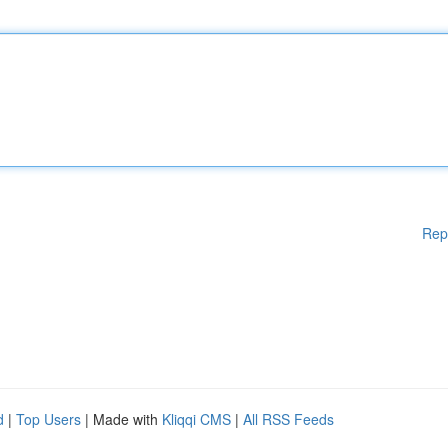
Rep
d
|
Top Users
| Made with
Kliqqi CMS
|
All RSS Feeds