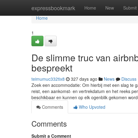
Home
expressbookmark
Home
New
Submit
Home
1
De slimme truc van airb
bespreekt
teimumuc332tix8
327 days ago
News
Discuss
Zoek een accommodatie: Om hierbij met een slag te gaa
reist, een aankomst- en vertrekdatum en het reeks pe
beschikbaar en kunnen op elk ogenblik gekomen wor
Comments
Who Upvoted
Comments
Submit a Comment