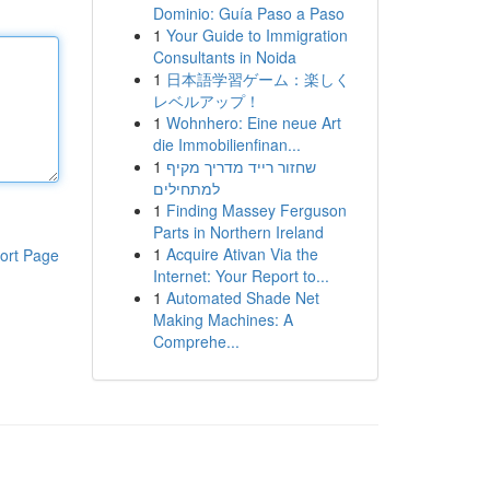
Dominio: Guía Paso a Paso
1
Your Guide to Immigration
Consultants in Noida
1
日本語学習ゲーム：楽しく
レベルアップ！
1
Wohnhero: Eine neue Art
die Immobilienfinan...
1
שחזור רייד מדריך מקיף
למתחילים
1
Finding Massey Ferguson
Parts in Northern Ireland
1
Acquire Ativan Via the
ort Page
Internet: Your Report to...
1
Automated Shade Net
Making Machines: A
Comprehe...