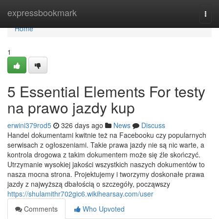
Home
expressbookmark
Togg
navi
Home
1
5 Essential Elements For testy
na prawo jazdy kup
erwini379rod5
326 days ago
News
Discuss
Handel dokumentami kwitnie też na Facebooku czy popularnych
serwisach z ogłoszeniami. Takie prawa jazdy nie są nic warte, a
kontrola drogowa z takim dokumentem może się źle skończyć.
Utrzymanie wysokiej jakości wszystkich naszych dokumentów to
nasza mocna strona. Projektujemy i tworzymy doskonałe prawa
jazdy z najwyższą dbałością o szczegóły, począwszy
https://shulamithr702gic6.wikihearsay.com/user
Comments
Who Upvoted