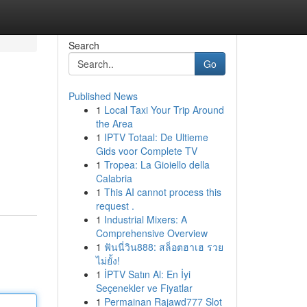
Search
Go
Published News
1
Local Taxi Your Trip Around
the Area
1
IPTV Totaal: De Ultieme
Gids voor Complete TV
1
Tropea: La Gioiello della
Calabria
1
This AI cannot process this
request .
1
Industrial Mixers: A
Comprehensive Overview
1
ฟันนี่วิน888: สล็อตฮาเฮ รวย
ไม่ยั้ง!
1
İPTV Satın Al: En İyi
Seçenekler ve Fiyatlar
1
Permainan Rajawd777 Slot