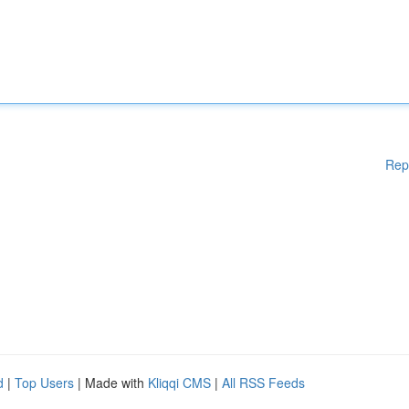
Rep
d
|
Top Users
| Made with
Kliqqi CMS
|
All RSS Feeds