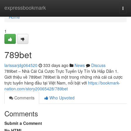
Home
expressbookmark
Togg
navi
Home
1
789bet
larissarjdg064520
333 days ago
News
Discuss
789bet – Nhà Cái Cá Cược Trực Tuyến Uy Tín Và Hấp Dẫn 1.
Giới thiệu về 789bet 789bet là một trong những nhà cái cá cược
trực tuyến hàng đầu tại Việt Nam, nổi bật với
https://bookmark-
nation.com/story20065428/789bet
Comments
Who Upvoted
Comments
Submit a Comment
No HTML