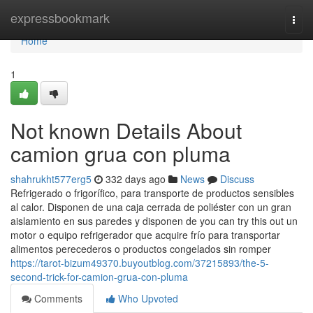
Home
expressbookmark
Togg
navi
Home
1
Not known Details About
camion grua con pluma
shahrukht577erg5
332 days ago
News
Discuss
Refrigerado o frigorífico, para transporte de productos sensibles
al calor. Disponen de una caja cerrada de poliéster con un gran
aislamiento en sus paredes y disponen de you can try this out un
motor o equipo refrigerador que acquire frío para transportar
alimentos perecederos o productos congelados sin romper
https://tarot-bizum49370.buyoutblog.com/37215893/the-5-
second-trick-for-camion-grua-con-pluma
Comments
Who Upvoted