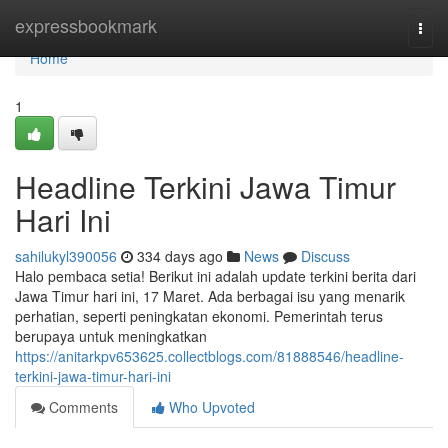
Home
expressbookmark
Togg
navi
Home
1
Headline Terkini Jawa Timur
Hari Ini
sahilukyl390056
334 days ago
News
Discuss
Halo pembaca setia! Berikut ini adalah update terkini berita dari
Jawa Timur hari ini, 17 Maret. Ada berbagai isu yang menarik
perhatian, seperti peningkatan ekonomi. Pemerintah terus
berupaya untuk meningkatkan
https://anitarkpv653625.collectblogs.com/81888546/headline-
terkini-jawa-timur-hari-ini
Comments
Who Upvoted