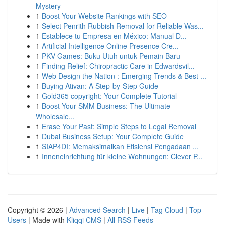
Mystery
1
Boost Your Website Rankings with SEO
1
Select Penrith Rubbish Removal for Reliable Was...
1
Establece tu Empresa en México: Manual D...
1
Artificial Intelligence Online Presence Cre...
1
PKV Games: Buku Utuh untuk Pemain Baru
1
Finding Relief: Chiropractic Care in Edwardsvil...
1
Web Design the Nation : Emerging Trends & Best ...
1
Buying Ativan: A Step-by-Step Guide
1
Gold365 copyright: Your Complete Tutorial
1
Boost Your SMM Business: The Ultimate
Wholesale...
1
Erase Your Past: Simple Steps to Legal Removal
1
Dubai Business Setup: Your Complete Guide
1
SIAP4DI: Memaksimalkan Efisiensi Pengadaan ...
1
Inneneinrichtung für kleine Wohnungen: Clever P...
Copyright © 2026 |
Advanced Search
|
Live
|
Tag Cloud
|
Top
Users
| Made with
Kliqqi CMS
|
All RSS Feeds