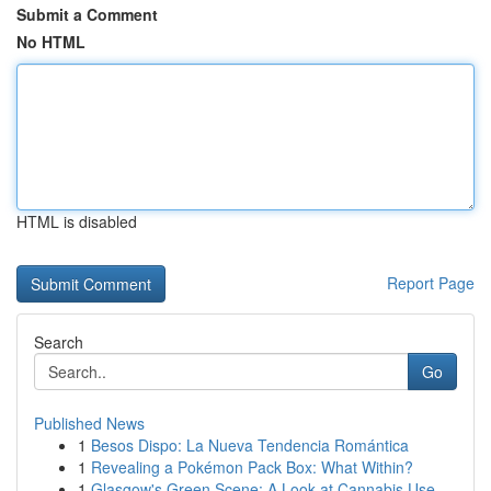
Submit a Comment
No HTML
HTML is disabled
Report Page
Search
Go
Published News
1
Besos Dispo: La Nueva Tendencia Romántica
1
Revealing a Pokémon Pack Box: What Within?
1
Glasgow's Green Scene: A Look at Cannabis Use