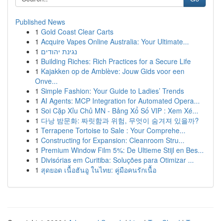
Published News
1
Gold Coast Clear Carts
1
Acquire Vapes Online Australia: Your Ultimate...
1
נגינת יהודים
1
Building Riches: Rich Practices for a Secure Life
1
Kajakken op de Amblève: Jouw Gids voor een
Onve...
1
Simple Fashion: Your Guide to Ladies’ Trends
1
AI Agents: MCP Integration for Automated Opera...
1
Soi Cặp Xỉu Chủ MN - Bảng Xổ Số VIP : Xem Xé...
1
다낭 밤문화: 짜릿함과 위험, 무엇이 숨겨져 있을까?
1
Terrapene Tortoise to Sale : Your Comprehe...
1
Constructing for Expansion: Cleanroom Stru...
1
Premium Window Film 5%: De Ultieme Stijl en Bes...
1
Divisórias em Curitiba: Soluções para Otimizar ...
1
สุดยอด เนื้อฮันอู ในไทย: คู่มือคนรักเนื้อ