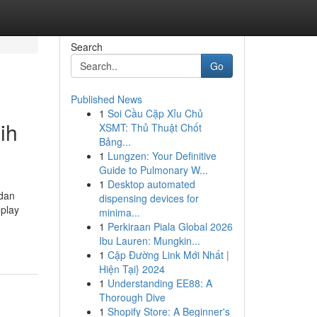
Search
Go
Published News
1
Soi Cầu Cặp Xỉu Chủ
ih
XSMT: Thủ Thuật Chốt
Bảng...
1
Lungzen: Your Definitive
Guide to Pulmonary W...
1
Desktop automated
 dan
dispensing devices for
play
minima...
1
Perkiraan Piala Global 2026
Ibu Lauren: Mungkin...
1
Cập Đường Link Mới Nhất |
Hiện Tại} 2024
1
Understanding EE88: A
Thorough Dive
1
Shopify Store: A Beginner's