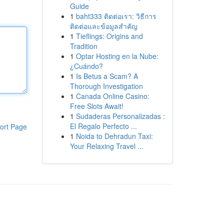
Guide
1
baht333 ติดต่อเรา: วิธีการ
ติดต่อและข้อมูลสำคัญ
1
Tieflings: Origins and
Tradition
1
Optar Hosting en la Nube:
¿Cuándo?
1
Is Betus a Scam? A
Thorough Investigation
1
Canada Online Casino:
Free Slots Await!
1
Sudaderas Personalizadas :
El Regalo Perfecto ...
ort Page
1
Noida to Dehradun Taxi:
Your Relaxing Travel ...