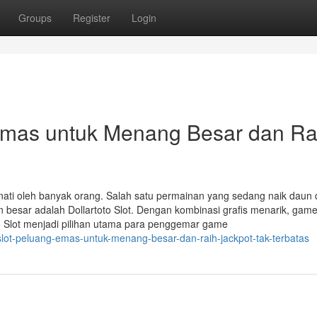
Groups
Register
Login
 Emas untuk Menang Besar dan Ra
minati oleh banyak orang. Salah satu permainan yang sedang naik daun
esar adalah Dollartoto Slot. Dengan kombinasi grafis menarik, game
oto Slot menjadi pilihan utama para penggemar game
-slot-peluang-emas-untuk-menang-besar-dan-raih-jackpot-tak-terbatas