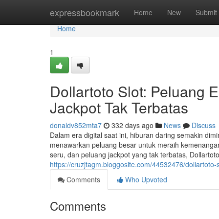
Home
expressbookmark
Home
New
Submit
Home
1
Dollartoto Slot: Peluang
Jackpot Tak Terbatas
donaldv852mta7
332 days ago
News
Discuss
Dalam era digital saat ini, hiburan daring semakin di
menawarkan peluang besar untuk meraih kemenangan b
seru, dan peluang jackpot yang tak terbatas, Dollart
https://cruzjtagm.bloggosite.com/44532476/dollartoto
Comments
Who Upvoted
Comments