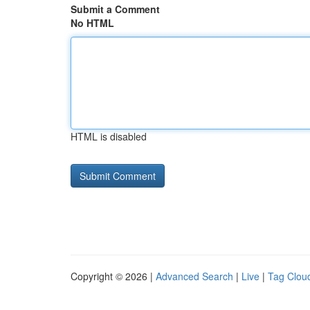
Submit a Comment
No HTML
HTML is disabled
Copyright © 2026 |
Advanced Search
|
Live
|
Tag Clou