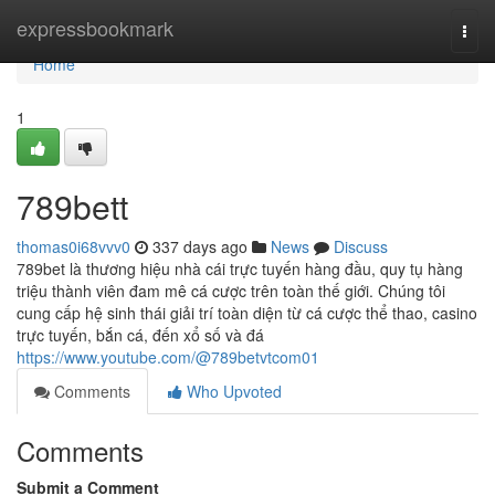
Home
expressbookmark
Togg
navi
Home
1
789bett
thomas0i68vvv0
337 days ago
News
Discuss
789bet là thương hiệu nhà cái trực tuyến hàng đầu, quy tụ hàng
triệu thành viên đam mê cá cược trên toàn thế giới. Chúng tôi
cung cấp hệ sinh thái giải trí toàn diện từ cá cược thể thao, casino
trực tuyến, bắn cá, đến xổ số và đá
https://www.youtube.com/@789betvtcom01
Comments
Who Upvoted
Comments
Submit a Comment