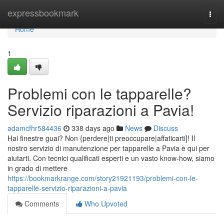
Home
expressbookmark
Togg
navi
Home
1
Problemi con le tapparelle?
Servizio riparazioni a Pavia!
adamcfhr584436
338 days ago
News
Discuss
Hai finestre guai? Non {perdere|ti preoccupare|affaticarti]! Il
nostro servizio di manutenzione per tapparelle a Pavia è qui per
aiutarti. Con tecnici qualificati esperti e un vasto know-how, siamo
in grado di mettere
https://bookmarkrange.com/story21921193/problemi-con-le-
tapparelle-servizio-riparazioni-a-pavia
Comments
Who Upvoted