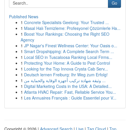
Go
Published News
1
Concrete Specialists Geelong: Your Trusted ...
1
Masal Halı Temizleme: Profesyonel Çözümlerle Ha...
1
Boost Your Rankings: Choosing the Right SEO
Agency
1
JP Nagar's Finest Wellness Center: Your Oasis o...
1
Smart Dropshipping: A Complete Search Term ...
1
Local SEO in Tuscaloosa Ranking Local Firms...
1
Protecting Your Home: A Guide to Pest Control
1
Looking for the Top Innova Crysta Cab Serv...
1
Deutsch lernen Freiburg: Ihr Weg zum Erfolg!
1
وثيقة شهادة تركيب أجهزة الوقاية والحماية من ...
1
Digital Marketing Costs in the USA: A Detailed...
1
Atlanta HVAC Repair: Fast, Reliable Service You...
1
Les Annuaires Français : Guide Essentiel pour V...
Copyright © 2026 |
Advanced Search
|
Live
|
Tag Cloud
|
Top