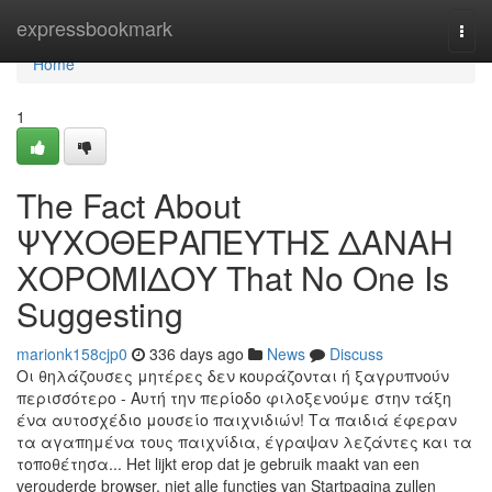
Home
expressbookmark
Togg
navi
Home
1
The Fact About
ΨΥΧΟΘΕΡΑΠΕΥΤΗΣ ΔΑΝΑΗ
ΧΟΡΟΜΙΔΟΥ That No One Is
Suggesting
marionk158cjp0
336 days ago
News
Discuss
Οι θηλάζουσες μητέρες δεν κουράζονται ή ξαγρυπνούν
περισσότερο - Αυτή την περίοδο φιλοξενούμε στην τάξη
ένα αυτοσχέδιο μουσείο παιχνιδιών! Τα παιδιά έφεραν
τα αγαπημένα τους παιχνίδια, έγραψαν λεζάντες και τα
τοποθέτησα... Het lijkt erop dat je gebruik maakt van een
verouderde browser, niet alle functies van Startpagina zullen