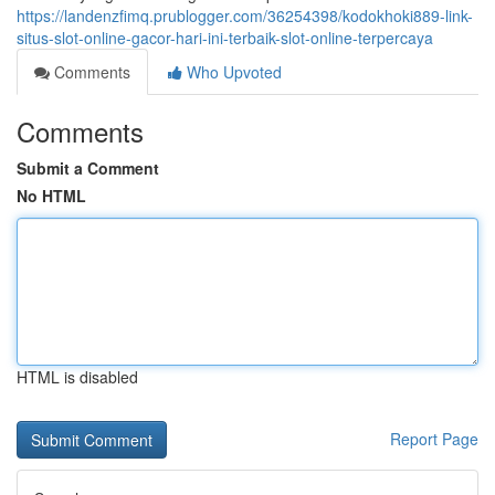
https://landenzfimq.prublogger.com/36254398/kodokhoki889-link-
situs-slot-online-gacor-hari-ini-terbaik-slot-online-terpercaya
Comments
Who Upvoted
Comments
Submit a Comment
No HTML
HTML is disabled
Report Page