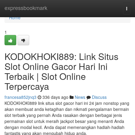
Home
expressbookmark
Togg
navi
Home
1
KODOKHOKI889: Link Situs
Slot Online Gacor Hari Ini
Terbaik | Slot Online
Terpercaya
francesa852jnq3
336 days ago
News
Discuss
KODOKHOKI889 link situs slot gacor hari ini 24 jam nonstop yang
akan membuat anda ketagihan dan nikmati pengalaman bermain
slot terbaik yang pernah Anda rasakan dengan berbagai jenis
permainan slot untuk meraih jackpot besar yang menanti Anda
dengan modal kecil. Anda dapat memenangkan hadiah-hadiah
fantastis yang akan mengubah hidup anda.