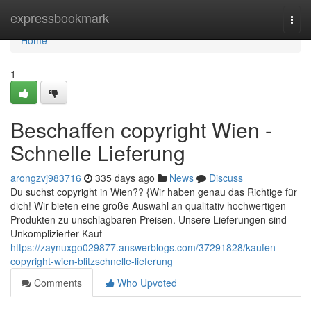
Home
expressbookmark
Togg
navi
Home
1
Beschaffen copyright Wien -
Schnelle Lieferung
arongzvj983716
335 days ago
News
Discuss
Du suchst copyright in Wien?? {Wir haben genau das Richtige für
dich! Wir bieten eine große Auswahl an qualitativ hochwertigen
Produkten zu unschlagbaren Preisen. Unsere Lieferungen sind
Unkomplizierter Kauf
https://zaynuxgo029877.answerblogs.com/37291828/kaufen-
copyright-wien-blitzschnelle-lieferung
Comments
Who Upvoted