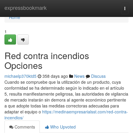
Home
expressbookmark
Togg
navi
Home
1
Red contra incendios
Opciones
michaelp370ktd5
358 days ago
News
Discuss
Cuando se compruebe que la utilización de un producto, cuya
conformidad se ha determinado según lo indicado en el artículo
5, resulta manifiestamente peligrosa, las autoridades de vigilancia
de mercado instarán sin demora al agente económico pertinente
a que adopte todas las medidas correctoras adecuadas para
adaptar el equipo o
https://medinaempresarialsst.com/red-contra-
incendios/
Comments
Who Upvoted