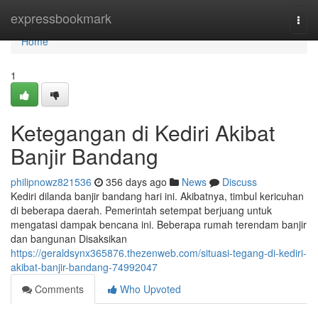
Home
expressbookmark
Togg
navi
Home
1
Ketegangan di Kediri Akibat
Banjir Bandang
philipnowz821536
356 days ago
News
Discuss
Kediri dilanda banjir bandang hari ini. Akibatnya, timbul kericuhan
di beberapa daerah. Pemerintah setempat berjuang untuk
mengatasi dampak bencana ini. Beberapa rumah terendam banjir
dan bangunan Disaksikan
https://geraldsynx365876.thezenweb.com/situasi-tegang-di-kediri-
akibat-banjir-bandang-74992047
Comments
Who Upvoted